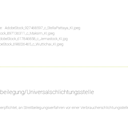
 See: AdobeStock_927468597_c_StellaPattaya_KI.jpeg
tock_897136311_c_Maksim_KI.jpeg
AdobeStock_617846858_c_Jemastock_KI.jpg
eStock_698026465_c_Wuttichai_KI.jpeg
tbeilegung/Universalschlichtungsstelle
 verpflichtet, an Streitbeilegungsverfahren vor einer Verbraucherschlichtungsste