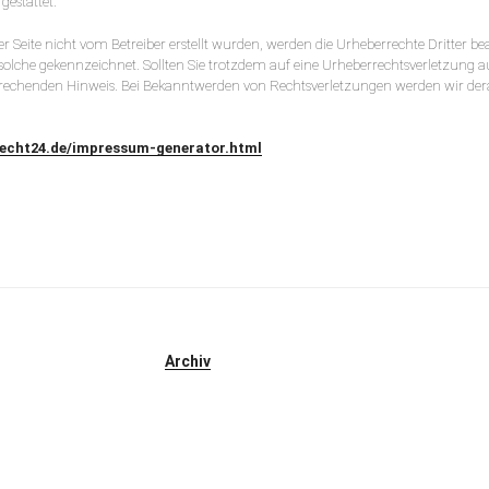
gestattet.
ser Seite nicht vom Betreiber erstellt wurden, werden die Urheberrechte Dritter be
s solche gekennzeichnet. Sollten Sie trotzdem auf eine Urheberrechtsverletzun
prechenden Hinweis. Bei Bekanntwerden von Rechtsverletzungen werden wir der
recht24.de/impressum-generator.html
Archiv