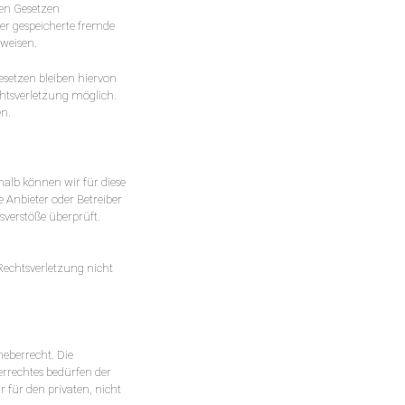
nen Gesetzen
der gespeicherte fremde
nweisen.
setzen bleiben hiervon
chtsverletzung möglich.
en.
halb können wir für diese
e Anbieter oder Betreiber
sverstöße überprüft.
 Rechtsverletzung nicht
heberrecht. Die
errechtes bedürfen der
 für den privaten, nicht