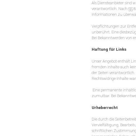
Als Diensteanbieter sind 
verantwortlich. Nach §§ 8 
Informationen zu überwac
Verpflichtungen zur Entf
unberührt. Eine diesbezüg
Bei Bekanntwerden von e
Haftung für Links
Unser Angebot enthält Link
fremden Inhalte auch keine
der Seiten verantwortlich
Rechtswidrige Inhalte wa
Eine permanente inhaltlic
zumutbar. Bei Bekanntwe
Urheberrecht
Die durch die Seitenbetre
Vervielfältigung, Bearbei
schriftlichen Zustimmung d