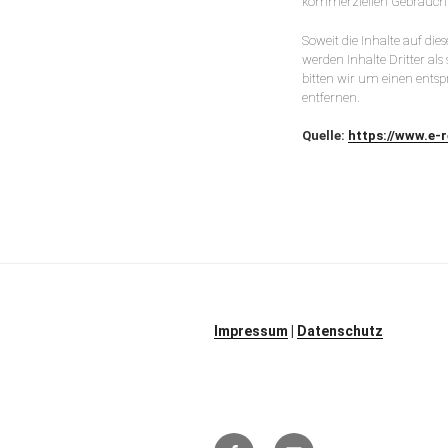
kommerziellen Gebrauch 
Soweit die Inhalte auf die
werden Inhalte Dritter al
bitten wir um einen ents
entfernen.
Quelle:
https://www.e-
Impressum
|
Datenschutz
Facebook
E-