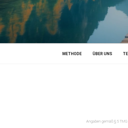
DGPP
Deutsche Gesellschaft für Positiv
METHODE
ÜBER UNS
TE
Angaben gemäß § 5 TM