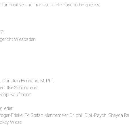
 für Positive und Transkulturelle Psychotherapie e.V.
1971
sgericht Wiesbaden
. Christian Henrichs, M. Phil.
med. Ilse Schöndienst
 Sonja Kaufmann
lieder:
öger-Friske, FA Stefan Mennemeier, Dr. phil. Dipl.-Psych. Sheyda Raf
Mickey Wiese