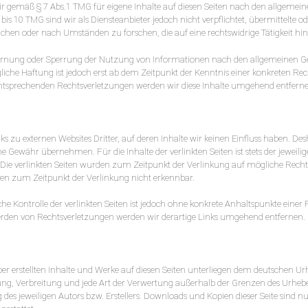
wir gemäß § 7 Abs.1 TMG für eigene Inhalte auf diesen Seiten nach den allgemei
bis 10 TMG sind wir als Diensteanbieter jedoch nicht verpflichtet, übermittelte o
hen oder nach Umständen zu forschen, die auf eine rechtswidrige Tätigkeit hi
ernung oder Sperrung der Nutzung von Informationen nach den allgemeinen Ge
liche Haftung ist jedoch erst ab dem Zeitpunkt der Kenntnis einer konkreten Re
ntsprechenden Rechtsverletzungen werden wir diese Inhalte umgehend entfern
s zu externen Websites Dritter, auf deren Inhalte wir keinen Einfluss haben. Des
 Gewähr übernehmen. Für die Inhalte der verlinkten Seiten ist stets der jeweilig
. Die verlinkten Seiten wurden zum Zeitpunkt der Verlinkung auf mögliche Recht
ren zum Zeitpunkt der Verlinkung nicht erkennbar.
he Kontrolle der verlinkten Seiten ist jedoch ohne konkrete Anhaltspunkte einer
rden von Rechtsverletzungen werden wir derartige Links umgehend entfernen.
iber erstellten Inhalte und Werke auf diesen Seiten unterliegen dem deutschen Ur
tung, Verbreitung und jede Art der Verwertung außerhalb der Grenzen des Urheb
es jeweiligen Autors bzw. Erstellers. Downloads und Kopien dieser Seite sind nur