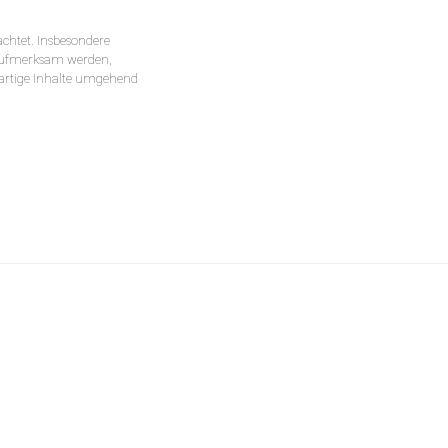
achtet. Insbesondere
g aufmerksam werden,
artige Inhalte umgehend